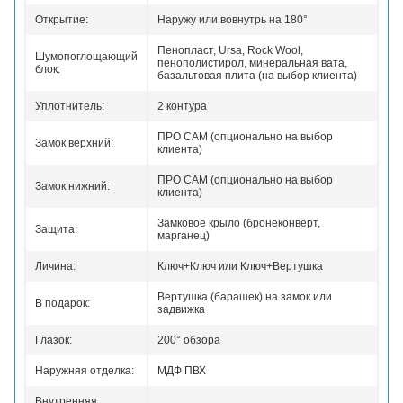
Открытие:
Наружу или вовнутрь на 180°
Пенопласт, Ursa, Rock Wool,
Шумопоглощающий
пенополистирол, минеральная вата,
блок:
базальтовая плита (на выбор клиента)
Уплотнитель:
2 контура
ПРО САМ (опционально на выбор
Замок верхний:
клиента)
ПРО САМ (опционально на выбор
Замок нижний:
клиента)
Замковое крыло (бронеконверт,
Защита:
марганец)
Личина:
Ключ+Ключ или Ключ+Вертушка
Вертушка (барашек) на замок или
В подарок:
задвижка
Глазок:
200° обзора
Наружняя отделка:
МДФ ПВХ
Внутренняя