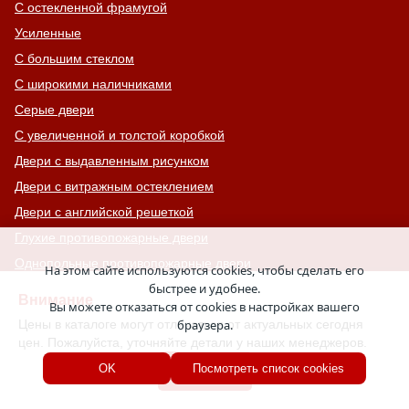
С остекленной фрамугой
Усиленные
С большим стеклом
С широкими наличниками
Серые двери
С увеличенной и толстой коробкой
Двери с выдавленным рисунком
Двери с витражным остеклением
Двери с английской решеткой
Глухие противопожарные двери
Однопольные противопожарные двери
На этом сайте используются cookies, чтобы сделать его
быстрее и удобнее.
Двери со львом
Внимание
Вы можете отказаться от cookies в настройках вашего
Двери Антипаника
Цены в каталоге могут отличаться от актуальных сегодня
браузера.
Двери с окном сверху
цен. Пожалуйста, уточняйте детали у наших менеджеров.
Двери для хозяйственных помещений
Хорошо
OK
Посмотреть список cookies
Входные группы