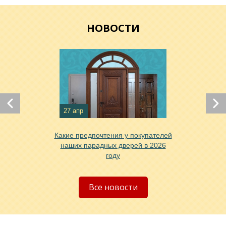
НОВОСТИ
Хочу такую
Хочу такую
27 апр
Какие предпочтения у покупателей
наших парадных дверей в 2026
году
Хочу такую
Все новости