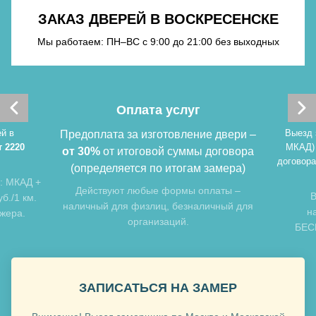
ЗАКАЗ ДВЕРЕЙ В ВОСКРЕСЕНСКЕ
Мы работаем: ПН–ВС с 9:00 до 21:00 без выходных
Хочу такую
Оплата услуг
й в
Выезд 
Предоплата за изготовление двери –
т 2220
МКАД)
от 30%
от итоговой суммы договора
договора
(определяется по итогам замера)
: МКАД +
Хочу такую
Действуют любые формы оплаты –
В
б./1 км.
наличный для физлиц, безналичный для
н
джера.
организаций.
БЕСП
ЗАПИСАТЬСЯ НА ЗАМЕР