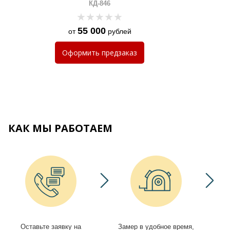
КД-846
55 000
от
рублей
Оформить
предзаказ
КАК МЫ РАБОТАЕМ
Оставьте заявку на
Замер в удобное время,
И