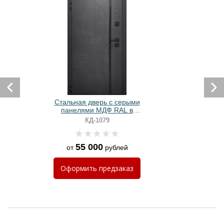
Стальная дверь с серыми
панелями МДФ RAL в
современном стиле
КД-1079
55 000
от
рублей
Оформить
предзаказ