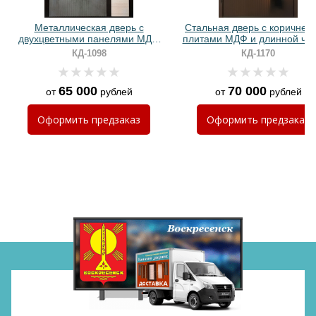
Хочу такую
Металлическая дверь с
Стальная дверь с коричнев
двухцветными панелями МДФ
плитами МДФ и длинной че
ПВХ и биометрическим замком
ручкой с подсветкой
КД-1098
КД-1170
65 000
70 000
от
рублей
от
рублей
Хочу такую
Оформить
предзаказ
Оформить
предзаказ
Хочу такую
Хочу такую