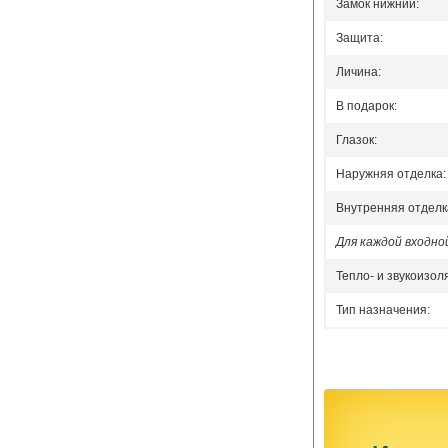
Замок нижний:
Защита:
Личина:
В подарок:
Глазок:
Наружняя отделка:
Внутренняя отделк
Для каждой входн
Тепло- и звукоизол
Тип назначения: