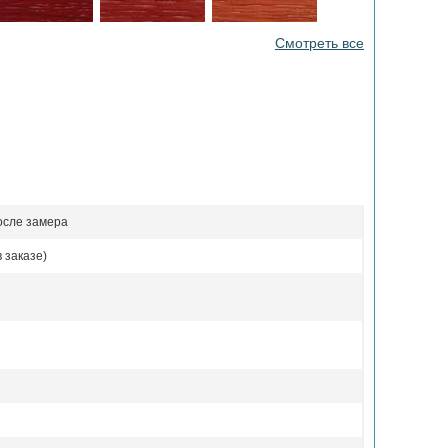
Смотреть все
осле замера
 заказе)