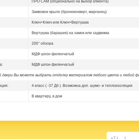
ПРО САМ (опционально на выбор клиента)
Замковое крыло (бронеконверт, марганец)
Ключ+Ключ или Ключ+Вертушка
Вертушка (барашек) на замок или задвижка
200° обзора
МДФ шпон филенчатый
а:
МДФ шпон филенчатый
ой двери Вы можете выбрать отделку материалом любого цвета и любой ф
яция:
4 класс ( -37 Дб ). Возможна доп. шумо- и теплоизоляция
В квартиру, в дом