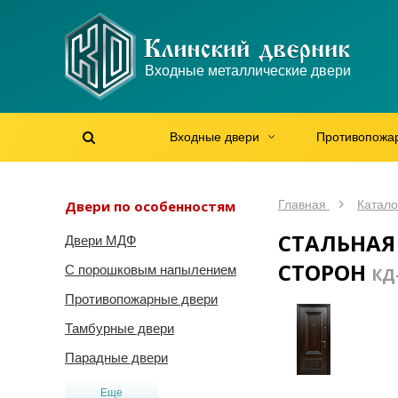
WhatsApp
WhatsApp
Telegram
Max
Max
Входные металлические двери
Мы онлайн!
Мы онлайн!
Мы онлайн!
Мы онлайн!
Мы онлайн!
Входные двери
Противопожа
Найти на сайте
Найти по артикулу
/
Двери по особенностям
Главная
Катало
СТАЛЬНАЯ
Двери МДФ
СТОРОН
С порошковым напылением
КД
Противопожарные двери
Тамбурные двери
Парадные двери
Еще