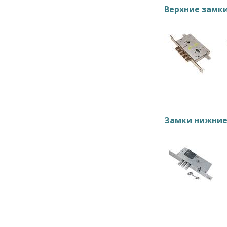
Верхние замк
Замки нижни