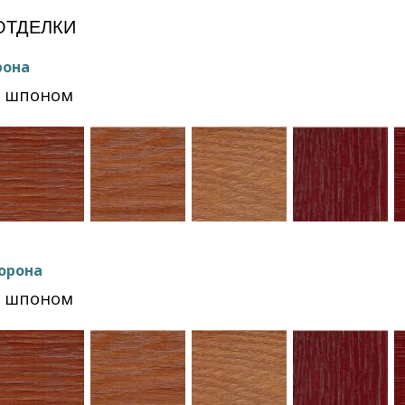
ОТДЕЛКИ
рона
Ф шпоном
орона
Ф шпоном