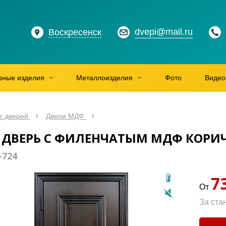
dvepi@mail.ru
Воскресенск
рные изделия
Металлоизделия
Фото
Видео
г дверей
Двери МДФ
 ДВЕРЬ С ФИЛЕНЧАТЫМ МДФ КОРИЧ
-724
7
От
За ста