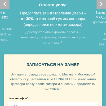
Оплата услуг
Хочу такую
й в
Выезд 
Предоплата за изготовление двери –
т 2220
МКАД)
от 30%
от итоговой суммы договора
договора
(определяется по итогам замера)
: МКАД +
Действуют любые формы оплаты –
В
б./1 км.
наличный для физлиц, безналичный для
н
джера.
организаций.
БЕСП
Хочу такую
ЗАПИСАТЬСЯ НА ЗАМЕР
Хочу такую
Внимание! Выезд замерщика по Москве и Московской
области осуществляется БЕСПЛАТНО при заключении
договора сразу после замера и внесении предоплаты
наличными.
Ваш телефон*: