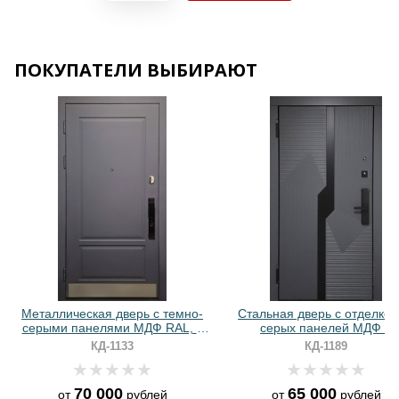
Хочу такую
Хочу такую
ПОКУПАТЕЛИ ВЫБИРАЮТ
Хочу такую
Хочу такую
Металлическая дверь с темно-
Стальная дверь с отделкой
серыми панелями МДФ RAL, с
серых панелей МДФ и
отбойником и биометрическим
биометрическим замком
КД-1133
КД-1189
замком
70 000
65 000
от
рублей
от
рублей