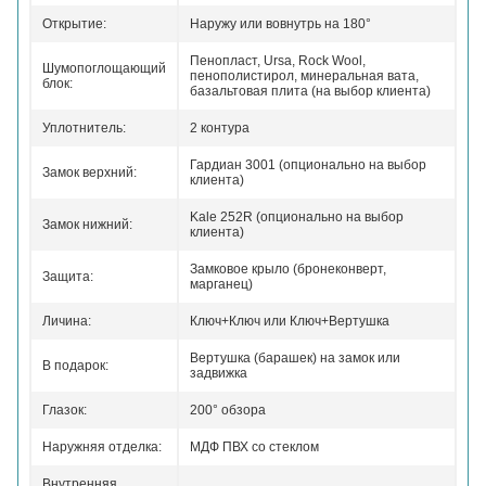
Открытие:
Наружу или вовнутрь на 180°
Пенопласт, Ursa, Rock Wool,
Шумопоглощающий
пенополистирол, минеральная вата,
блок:
базальтовая плита (на выбор клиента)
Уплотнитель:
2 контура
Гардиан 3001 (опционально на выбор
Замок верхний:
клиента)
Kale 252R (опционально на выбор
Замок нижний:
клиента)
Замковое крыло (бронеконверт,
Защита:
марганец)
Личина:
Ключ+Ключ или Ключ+Вертушка
Вертушка (барашек) на замок или
В подарок:
задвижка
Глазок:
200° обзора
Наружняя отделка:
МДФ ПВХ со стеклом
Внутренняя