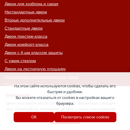
Двери для хозблока и сарая
Нестандартные двери
Вторые дополнительные двери
Стандартные двери
Двери престиж-класса
Двери комфорт-класса
Двери с 4-ым классом защиты
С узким стеклом
Двери на лестничную площадку
Остекленные противопожарные двери
С тонированным стеклом
На этом сайте используются cookies, чтобы сделать его
быстрее и удобнее.
С остекленной фрамугой
Внимание
Вы можете отказаться от cookies в настройках вашего
Усиленные
Цены в каталоге могут отличаться от актуальных сегодня
браузера.
цен. Пожалуйста, уточняйте детали у наших менеджеров.
С большим стеклом
Хорошо
OK
Посмотреть список cookies
С широкими наличниками
Серые двери