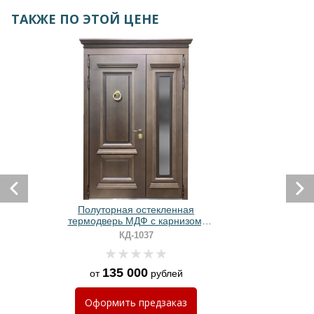
ТАКЖЕ ПО ЭТОЙ ЦЕНЕ
Полуторная остекленная
термодверь МДФ с карнизом,
багетом и кнокером
КД-1037
135 000
от
рублей
Оформить
предзаказ