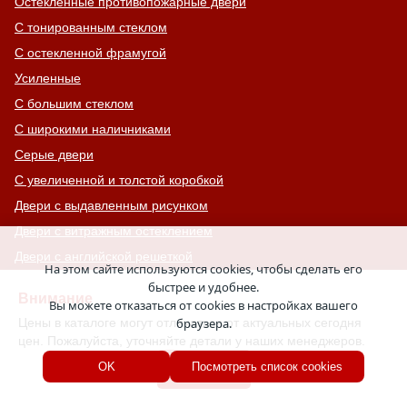
Остекленные противопожарные двери
С тонированным стеклом
С остекленной фрамугой
Усиленные
С большим стеклом
С широкими наличниками
Серые двери
С увеличенной и толстой коробкой
Двери с выдавленным рисунком
Двери с витражным остеклением
Двери с английской решеткой
На этом сайте используются cookies, чтобы сделать его
Глухие противопожарные двери
быстрее и удобнее.
Внимание
Вы можете отказаться от cookies в настройках вашего
Однопольные противопожарные двери
Цены в каталоге могут отличаться от актуальных сегодня
браузера.
Двери со львом
цен. Пожалуйста, уточняйте детали у наших менеджеров.
Двери Антипаника
Хорошо
OK
Посмотреть список cookies
Двери с окном сверху