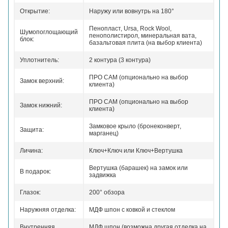
Открытие:
Наружу или вовнутрь на 180°
Пенопласт, Ursa, Rock Wool,
Шумопоглощающий
пенополистирол, минеральная вата,
блок:
базальтовая плита (на выбор клиента)
Уплотнитель:
2 контура (3 контура)
ПРО САМ (опционально на выбор
Замок верхний:
клиента)
ПРО САМ (опционально на выбор
Замок нижний:
клиента)
Замковое крыло (бронеконверт,
Защита:
марганец)
Личина:
Ключ+Ключ или Ключ+Вертушка
Вертушка (барашек) на замок или
В подарок:
задвижка
Глазок:
200° обзора
Наружняя отделка:
МДФ шпон с ковкой и стеклом
Внутренняя
МДФ шпон (возможна другая отделка на