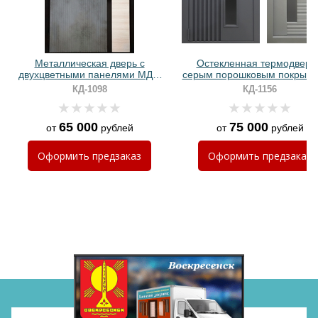
Хочу такую
Металлическая дверь с
Остекленная термодверь
двухцветными панелями МДФ
серым порошковым покрыти
ПВХ и биометрическим замком
реечным дизайном
КД-1098
КД-1156
65 000
75 000
от
рублей
от
рублей
Оформить
предзаказ
Оформить
предзаказ
Хочу такую
Хочу такую