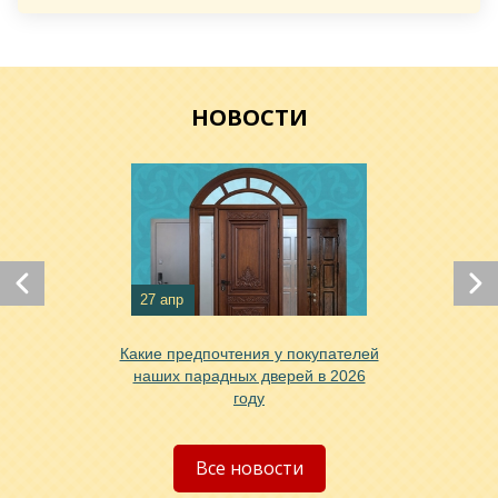
Хочу такую
НОВОСТИ
Хочу такую
27 апр
Какие предпочтения у покупателей
наших парадных дверей в 2026
Хочу такую
году
Все новости