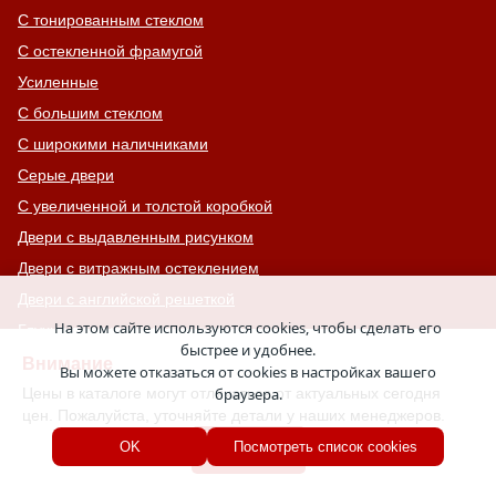
С тонированным стеклом
С остекленной фрамугой
Усиленные
С большим стеклом
С широкими наличниками
Серые двери
С увеличенной и толстой коробкой
Двери с выдавленным рисунком
Двери с витражным остеклением
Двери с английской решеткой
На этом сайте используются cookies, чтобы сделать его
Глухие противопожарные двери
быстрее и удобнее.
Однопольные противопожарные двери
Внимание
Вы можете отказаться от cookies в настройках вашего
Двери со львом
Цены в каталоге могут отличаться от актуальных сегодня
браузера.
цен. Пожалуйста, уточняйте детали у наших менеджеров.
Двери Антипаника
Хорошо
OK
Посмотреть список cookies
Двери с окном сверху
Двери для хозяйственных помещений