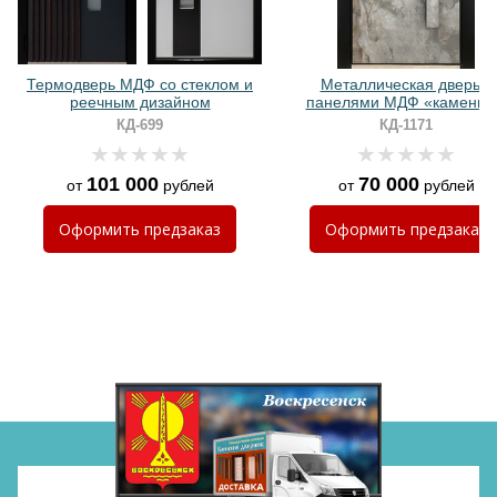
Хочу такую
Термодверь МДФ со стеклом и
Металлическая дверь с
реечным дизайном
панелями МДФ «камень»
бугельной ручкой с LED-
КД-699
КД-1171
подсветкой
101 000
70 000
от
рублей
от
рублей
Хочу такую
Оформить
предзаказ
Оформить
предзаказ
Хочу такую