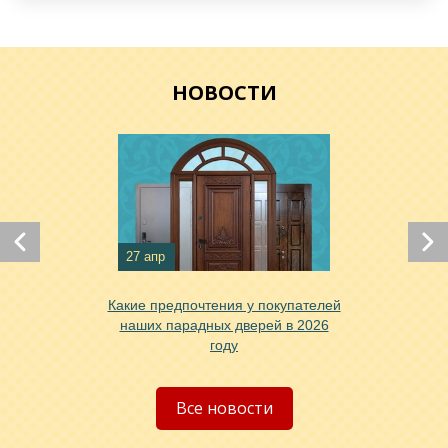
Хочу такую
НОВОСТИ
Хочу такую
27 апр
Хочу такую
Какие предпочтения у покупателей
наших парадных дверей в 2026
году
Все новости