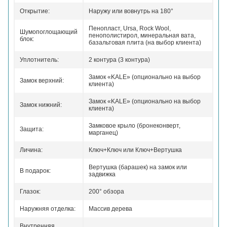
Открытие:
Наружу или вовнутрь на 180°
Пенопласт, Ursa, Rock Wool,
Шумопоглощающий
пенополистирол, минеральная вата,
блок:
базальтовая плита (на выбор клиента)
Уплотнитель:
2 контура (3 контура)
Замок «KALE» (опционально на выбор
Замок верхний:
клиента)
Замок «KALE» (опционально на выбор
Замок нижний:
клиента)
Замковое крыло (бронеконверт,
Защита:
марганец)
Личина:
Ключ+Ключ или Ключ+Вертушка
Вертушка (барашек) на замок или
В подарок:
задвижка
Глазок:
200° обзора
Наружняя отделка:
Массив дерева
Внутренняя