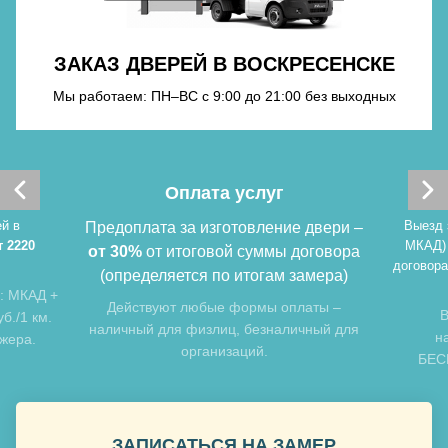
Хочу такую
ЗАКАЗ ДВЕРЕЙ В ВОСКРЕСЕНСКЕ
Мы работаем: ПН–ВС с 9:00 до 21:00 без выходных
Хочу такую
Оплата услуг
Хочу такую
й в
Выезд 
Предоплата за изготовление двери –
т 2220
МКАД)
от 30%
от итоговой суммы договора
договора
(определяется по итогам замера)
: МКАД +
Действуют любые формы оплаты –
В
б./1 км.
наличный для физлиц, безналичный для
н
джера.
организаций.
БЕСП
Хочу такую
ЗАПИСАТЬСЯ НА ЗАМЕР