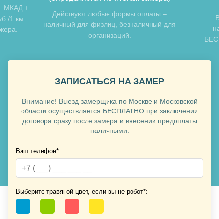
: МКАД +
Действуют любые формы оплаты –
В
б./1 км.
наличный для физлиц, безналичный для
н
джера.
организаций.
БЕСП
Хочу такую
ЗАПИСАТЬСЯ НА ЗАМЕР
Внимание! Выезд замерщика по Москве и Московской
области осуществляется БЕСПЛАТНО при заключении
договора сразу после замера и внесении предоплаты
Хочу такую
наличными.
Ваш телефон*:
Хочу такую
Хочу такую
Выберите травяной цвет, если вы не робот*: