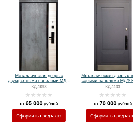
Хочу такую
Хочу такую
Металлическая дверь с
Металлическая дверь с тем
двухцветными панелями МДФ
серыми панелями МДФ RAL
ПВХ и биометрическим замком
отбойником и биометричес
КД-1098
КД-1133
замком
65 000
70 000
от
рублей
от
рублей
Оформить
предзаказ
Оформить
предзаказ
Хочу такую
Хочу такую