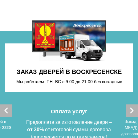
Хочу такую
Хочу такую
Хочу такую
ЗАКАЗ ДВЕРЕЙ В ВОСКРЕСЕНСКЕ
Мы работаем: ПН–ВС с 9:00 до 21:00 без выходных
Хочу такую
Оплата услуг
й в
Выезд 
Предоплата за изготовление двери –
т 2220
МКАД)
от 30%
от итоговой суммы договора
договора
(определяется по итогам замера)
Хочу такую