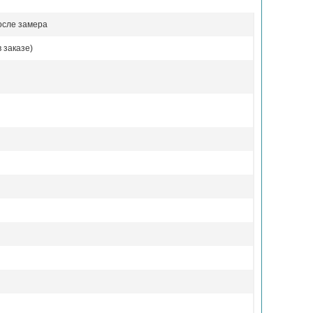
осле замера
 заказе)