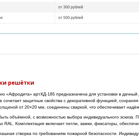
от 300 рублей
и:
от 500 рублей
ки решётки
кно «Афродита» арт.КД-185 предназначена для установки в дачный 
 сочетает защитные свойства с декоративной функцией, сохраня
олщиной от 20×20 мм, соединены сваркой, что обеспечивает надёжн
быть объёмной, с возможностью выбора индивидуального эскиза. П
ах RAL. Комплектация включает петли, замки, фиксаторы, обеспе
ашная створка по требованиям пожарной безопасности. Индивиду