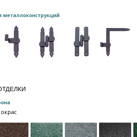
я металлоконструкций
ОТДЕЛКИ
рона
окрас