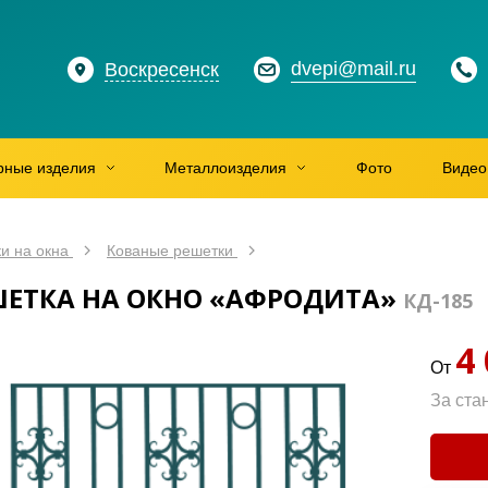
dvepi@mail.ru
Воскресенск
рные изделия
Металлоизделия
Фото
Видео
и на окна
Кованые решетки
ШЕТКА НА ОКНО «АФРОДИТА»
КД-185
4
От
За ста