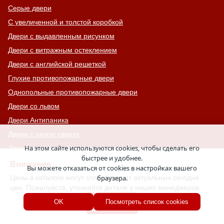
Серые двери
С увеличенной и толстой коробкой
Двери с выдавленным рисунком
Двери с витражным остеклением
Двери с английской решеткой
Глухие противопожарные двери
Однопольные противопожарные двери
Двери со львом
Двери Антипаника
Двери с окном сверху
На этом сайте используются cookies, чтобы сделать его
Двери для хозяйственных помещений
быстрее и удобнее.
Входные группы
Внимание
Вы можете отказаться от cookies в настройках вашего
Входные двери с кнокером
Цены в каталоге могут отличаться от актуальных сегодня
браузера.
цен. Пожалуйста, уточняйте детали у наших менеджеров.
Двери с капителью
Хорошо
OK
Посмотреть список cookies
Двери для баров, кафе и ресторанов
Двупольные противопожарные двери