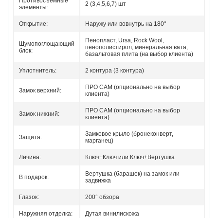
Противосъемные
2 (3,4,5,6,7) шт
элементы:
Открытие:
Наружу или вовнутрь на 180°
Пенопласт, Ursa, Rock Wool,
Шумопоглощающий
пенополистирол, минеральная вата,
блок:
базальтовая плита (на выбор клиента)
Уплотнитель:
2 контура (3 контура)
ПРО САМ (опционально на выбор
Замок верхний:
клиента)
ПРО САМ (опционально на выбор
Замок нижний:
клиента)
Замковое крыло (бронеконверт,
Защита:
марганец)
Личина:
Ключ+Ключ или Ключ+Вертушка
Вертушка (барашек) на замок или
В подарок:
задвижка
Глазок:
200° обзора
Наружняя отделка:
Дутая винилискожа