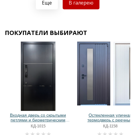
Еще
В галерею
Хочу такую
Хочу такую
ПОКУПАТЕЛИ ВЫБИРАЮТ
Хочу такую
Хочу такую
Входная дверь со скрытыми
Остекленная уличная
петлями и биометрическим
термодверь с реечным
замком (МДФ с молдингами)
оформлением и порошков
КД-1015
КД-1158
окрашиванием