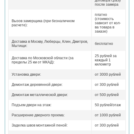
договора сразу
после замера
платно
(стоимость
Вызов замерщика (при безналичном
зависит от кол-
расчете):
ва товара в
заказе)
Доставка в Москву, Люберцы, Клин, Дмитров,
бесплатно
Мытищи:
25 рублей за
Доставка по Московской области (за
каждый 1
пределы 25 км от МКАД):
километр
Установка двери:
от 3000 рублей
Демонтаж деревянной двери:
от 300 рублей
Демонтаж металлической двери:
от 500 рублей
Подъем двери на этаж:
50 рублей/этаж
Расширение дверного проема:
от 1000 рублей
Заделка швов монтажной пеной:
от 300 рублей