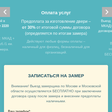
Хочу такую
Оплата услуг
Хочу такую
й в
Выезд 
Предоплата за изготовление двери –
т 2220
МКАД)
от 30%
от итоговой суммы договора
договора
(определяется по итогам замера)
: МКАД +
Действуют любые формы оплаты –
В
б./1 км.
наличный для физлиц, безналичный для
н
джера.
организаций.
БЕСП
Хочу такую
ЗАПИСАТЬСЯ НА ЗАМЕР
Хочу такую
Внимание! Выезд замерщика по Москве и Московской
области осуществляется БЕСПЛАТНО при заключении
договора сразу после замера и внесении предоплаты
наличными.
Ваш телефон*: