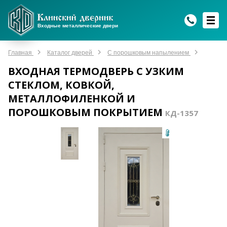
WhatsApp
WhatsApp
Telegram
Max
Max
Входные металлические двери
Мы онлайн!
Мы онлайн!
Мы онлайн!
Мы онлайн!
Мы онлайн!
Главная
Каталог дверей
С порошковым напылением
ВХОДНАЯ ТЕРМОДВЕРЬ С УЗКИМ
СТЕКЛОМ, КОВКОЙ,
МЕТАЛЛОФИЛЕНКОЙ И
ПОРОШКОВЫМ ПОКРЫТИЕМ
КД-1357