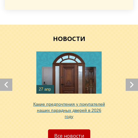
Хочу такую
Хочу такую
НОВОСТИ
27 апр
Хочу такую
Какие предпочтения у покупателей
наших парадных дверей в 2026
году
Хочу такую
Все новости