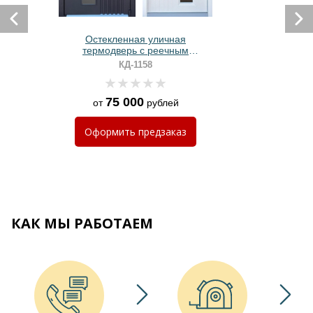
Остекленная уличная
термодверь с реечным
оформлением и порошковым
КД-1158
окрашиванием
75 000
от
рублей
Оформить
предзаказ
КАК МЫ РАБОТАЕМ