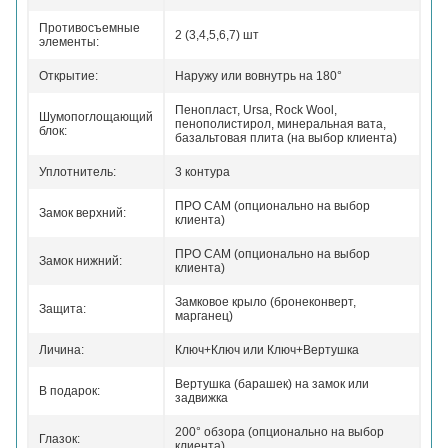
Противосъемные
2 (3,4,5,6,7) шт
элементы:
Открытие:
Наружу или вовнутрь на 180°
Пенопласт, Ursa, Rock Wool,
Шумопоглощающий
пенополистирол, минеральная вата,
блок:
базальтовая плита (на выбор клиента)
Уплотнитель:
3 контура
ПРО САМ (опционально на выбор
Замок верхний:
клиента)
ПРО САМ (опционально на выбор
Замок нижний:
клиента)
Замковое крыло (бронеконверт,
Защита:
марганец)
Личина:
Ключ+Ключ или Ключ+Вертушка
Вертушка (барашек) на замок или
В подарок:
задвижка
200° обзора (опционально на выбор
Глазок:
клиента)