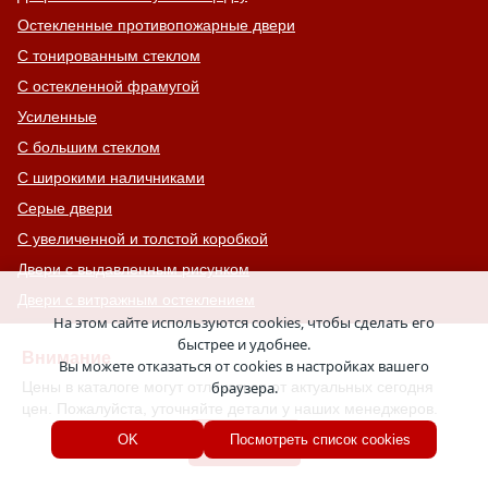
Остекленные противопожарные двери
С тонированным стеклом
С остекленной фрамугой
Усиленные
С большим стеклом
С широкими наличниками
Серые двери
С увеличенной и толстой коробкой
Двери с выдавленным рисунком
Двери с витражным остеклением
На этом сайте используются cookies, чтобы сделать его
Двери с английской решеткой
быстрее и удобнее.
Внимание
Глухие противопожарные двери
Вы можете отказаться от cookies в настройках вашего
Цены в каталоге могут отличаться от актуальных сегодня
браузера.
Однопольные противопожарные двери
цен. Пожалуйста, уточняйте детали у наших менеджеров.
Двери со львом
Хорошо
OK
Посмотреть список cookies
Двери Антипаника
Двери с окном сверху