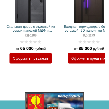
Стальная дверь с отделкой из
Входная термодверь с боко
серых панелей МДФ и
вставкой, 3D панелями МД
биометрическим замком
ручкой с подсветкой
КД-1189
КД-1179
65 000
85 000
от
рублей
от
рублей
Хочу такую
Оформить
предзаказ
Оформить
предзаказ
Хочу такую