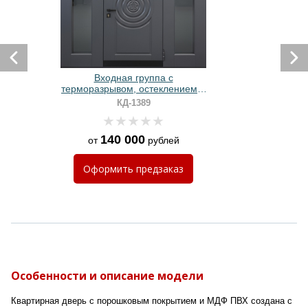
Входная группа с
терморазрывом, остеклением и
панелями МДФ антрацит
КД-1389
140 000
от
рублей
Оформить
предзаказ
Особенности и описание модели
Квартирная дверь с порошковым покрытием и МДФ ПВХ создана с