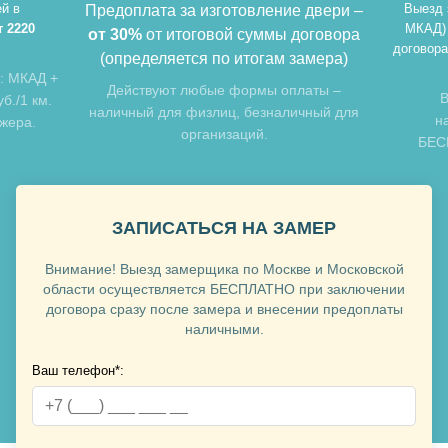
й в
Выезд 
Предоплата за изготовление двери –
т 2220
МКАД)
от 30%
от итоговой суммы договора
договора
(определяется по итогам замера)
: МКАД +
Хочу такую
Действуют любые формы оплаты –
В
б./1 км.
наличный для физлиц, безналичный для
н
джера.
организаций.
БЕСП
Хочу такую
ЗАПИСАТЬСЯ НА ЗАМЕР
Внимание! Выезд замерщика по Москве и Московской
области осуществляется БЕСПЛАТНО при заключении
договора сразу после замера и внесении предоплаты
наличными.
Ваш телефон*:
Хочу такую
Хочу такую