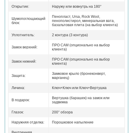
Открытие:
Наружу или вовнутрь на 180°
Пенопласт, Ursa, Rock Wool,
Шумопоглощающий
пенополистирол, минеральная вата,
блок:
базальтовая плита (на выбор клиента)
Уплотнитель:
2 контура (3 контура)
ПРО САМ (опционально на выбор
Замок верхний:
клиента)
ПРО САМ (опционально на выбор
Замок нижний:
клиента)
Замковое крыло (бронеконверт,
Защита:
марганец)
Личина:
Ключ+Ключ или Ключ+Вертушка
Вертушка (барашек) на замок или
В подарок:
задвижка
Глазок:
200° обзора
Наружняя отделка:
Порошковое напыление
Внутренняя