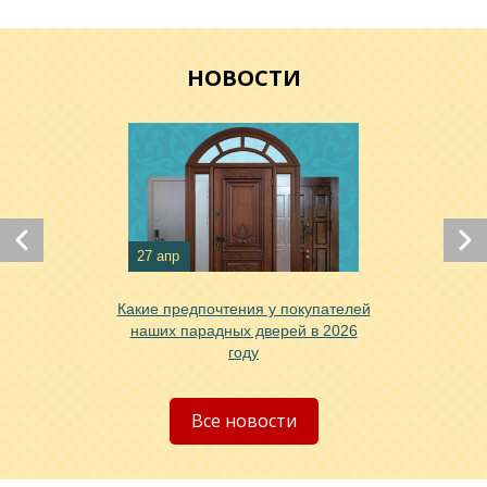
Хочу такую
НОВОСТИ
27 апр
Хочу такую
Какие предпочтения у покупателей
наших парадных дверей в 2026
году
Хочу такую
Все новости