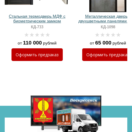
Стальная термодверь МДФ с
Металлическая дверь с
биометрическим замком
двухцветными панелями 
ПВХ и биометрическим зам
КД-733
КД-1098
110 000
65 000
от
рублей
от
рублей
Хочу такую
Оформить
предзаказ
Оформить
предзаказ
Хочу такую