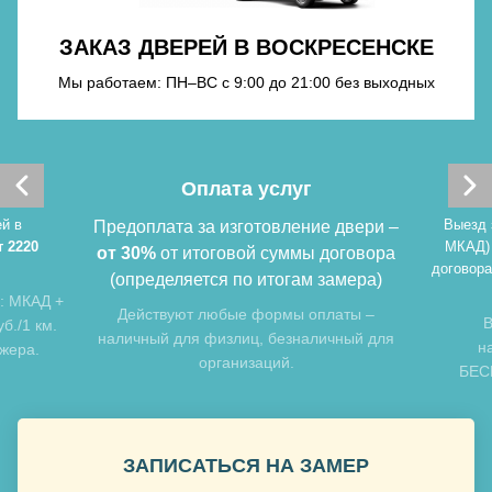
Хочу такую
ЗАКАЗ ДВЕРЕЙ В ВОСКРЕСЕНСКЕ
Хочу такую
Мы работаем: ПН–ВС с 9:00 до 21:00 без выходных
Оплата услуг
й в
Выезд 
Предоплата за изготовление двери –
т 2220
МКАД)
от 30%
от итоговой суммы договора
договора
(определяется по итогам замера)
: МКАД +
Хочу такую
Действуют любые формы оплаты –
В
б./1 км.
наличный для физлиц, безналичный для
н
джера.
организаций.
БЕСП
Хочу такую
ЗАПИСАТЬСЯ НА ЗАМЕР