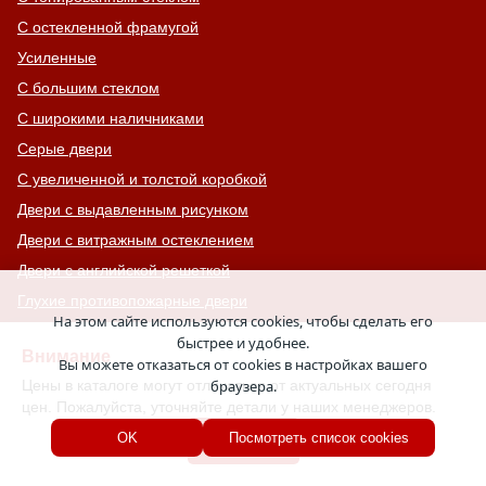
С остекленной фрамугой
Усиленные
С большим стеклом
С широкими наличниками
Серые двери
С увеличенной и толстой коробкой
Двери с выдавленным рисунком
Двери с витражным остеклением
Двери с английской решеткой
Глухие противопожарные двери
На этом сайте используются cookies, чтобы сделать его
Однопольные противопожарные двери
быстрее и удобнее.
Внимание
Двери со львом
Вы можете отказаться от cookies в настройках вашего
Цены в каталоге могут отличаться от актуальных сегодня
браузера.
Двери Антипаника
цен. Пожалуйста, уточняйте детали у наших менеджеров.
Двери с окном сверху
Хорошо
OK
Посмотреть список cookies
Двери для хозяйственных помещений
Входные группы