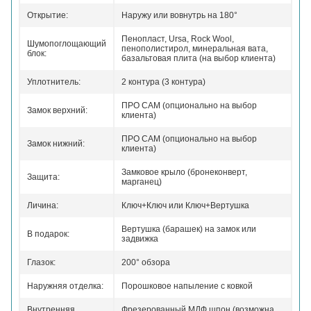
Открытие:
Наружу или вовнутрь на 180°
Пенопласт, Ursa, Rock Wool,
Шумопоглощающий
пенополистирол, минеральная вата,
блок:
базальтовая плита (на выбор клиента)
Уплотнитель:
2 контура (3 контура)
ПРО САМ (опционально на выбор
Замок верхний:
клиента)
ПРО САМ (опционально на выбор
Замок нижний:
клиента)
Замковое крыло (бронеконверт,
Защита:
марганец)
Личина:
Ключ+Ключ или Ключ+Вертушка
Вертушка (барашек) на замок или
В подарок:
задвижка
Глазок:
200° обзора
Наружняя отделка:
Порошковое напыление с ковкой
Внутренняя
Фрезерованный МДФ шпон (возможна