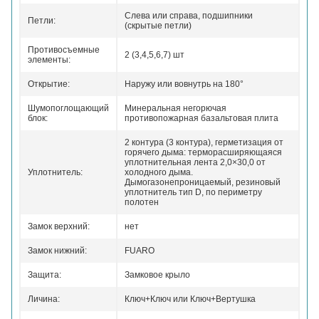
Слева или справа, подшипники
Петли:
(скрытые петли)
Противосъемные
2 (3,4,5,6,7) шт
элементы:
Открытие:
Наружу или вовнутрь на 180°
Шумопоглощающий
Минеральная негорючая
блок:
противопожарная базальтовая плита
2 контура (3 контура), герметизация от
горячего дыма:
терморасширяющаяся
уплотнительная лента 2,0×30,0 от
Уплотнитель:
холодного дыма.
Дымогазонепроницаемый, резиновый
уплотнитель тип D, по периметру
полотен
Замок верхний:
нет
Замок нижний:
FUARO
Защита:
Замковое крыло
Личина:
Ключ+Ключ или Ключ+Вертушка