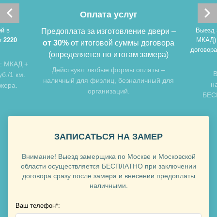
Хочу такую
Оплата услуг
й в
Выезд 
Предоплата за изготовление двери –
т 2220
МКАД)
от 30%
от итоговой суммы договора
договора
(определяется по итогам замера)
: МКАД +
Действуют любые формы оплаты –
В
б./1 км.
наличный для физлиц, безналичный для
н
джера.
организаций.
БЕСП
Хочу такую
Хочу такую
ЗАПИСАТЬСЯ НА ЗАМЕР
Внимание! Выезд замерщика по Москве и Московской
области осуществляется БЕСПЛАТНО при заключении
договора сразу после замера и внесении предоплаты
наличными.
Ваш телефон*: