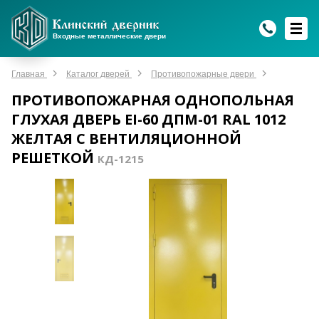
WhatsApp
WhatsApp
Telegram
Max
Max
Входные металлические двери
Мы онлайн!
Мы онлайн!
Мы онлайн!
Мы онлайн!
Мы онлайн!
Главная
Каталог дверей
Противопожарные двери
ПРОТИВОПОЖАРНАЯ ОДНОПОЛЬНАЯ
ГЛУХАЯ ДВЕРЬ EI-60 ДПМ-01 RAL 1012
ЖЕЛТАЯ С ВЕНТИЛЯЦИОННОЙ
РЕШЕТКОЙ
КД-1215