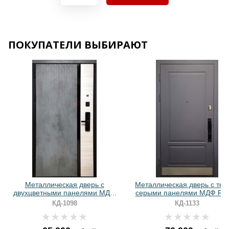
Хочу такую
Хочу такую
ПОКУПАТЕЛИ ВЫБИРАЮТ
Хочу такую
Хочу такую
Металлическая дверь с
Металлическая дверь с тем
двухцветными панелями МДФ
серыми панелями МДФ RAL
ПВХ и биометрическим замком
отбойником и биометричес
КД-1098
КД-1133
замком