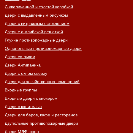
С увеличенной и толстой коробкой
Двери с выдавленным рисунком
Двери с витражным остеклением
Двери с английской решеткой
Глухие противопожарные двери
Однопольные противопожарные двери
Двери со львом
Двери Антипаника
Двери с окном сверху
Двери для хозяйственных помещений
Входные группы
Входные двери с кнокером
Двери с капителью
Двери для баров, кафе и ресторанов
Двупольные противопожарные двери
Двери МДФ шпон