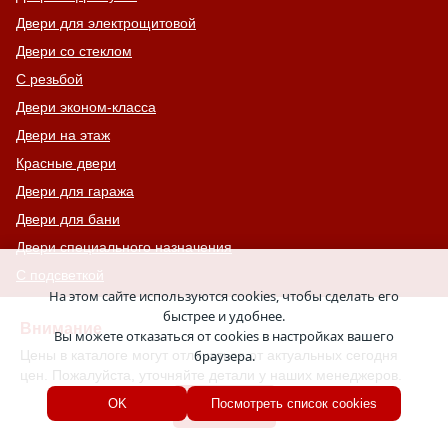
Двери для электрощитовой
Двери со стеклом
С резьбой
Двери эконом-класса
Двери на этаж
Красные двери
Двери для гаража
Двери для бани
Двери специального назначения
С подсветкой
На этом сайте используются cookies, чтобы сделать его
Двери в общий коридор
быстрее и удобнее.
Внимание
С минеральной плитой
Вы можете отказаться от cookies в настройках вашего
Цены в каталоге могут отличаться от актуальных сегодня
браузера.
С патиной
цен. Пожалуйста, уточняйте детали у наших менеджеров.
Двери с металлофиленкой
Хорошо
OK
Посмотреть список cookies
Двери для магазина
Элитные двери