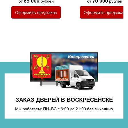
65 000
70 000
от
рублей
от
рублей
Оформить
предзаказ
Оформить
предзаказ
Хочу такую
Хочу такую
ЗАКАЗ ДВЕРЕЙ В ВОСКРЕСЕНСКЕ
Мы работаем: ПН–ВС с 9:00 до 21:00 без выходных
Хочу такую