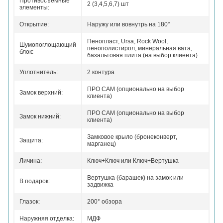
Противосъемные
2 (3,4,5,6,7) шт
элементы:
Открытие:
Наружу или вовнутрь на 180°
Пенопласт, Ursa, Rock Wool,
Шумопоглощающий
пенополистирол, минеральная вата,
блок:
базальтовая плита (на выбор клиента)
Уплотнитель:
2 контура
ПРО САМ (опционально на выбор
Замок верхний:
клиента)
ПРО САМ (опционально на выбор
Замок нижний:
клиента)
Замковое крыло (бронеконверт,
Защита:
марганец)
Личина:
Ключ+Ключ или Ключ+Вертушка
Вертушка (барашек) на замок или
В подарок:
задвижка
Глазок:
200° обзора
Наружняя отделка:
МДФ