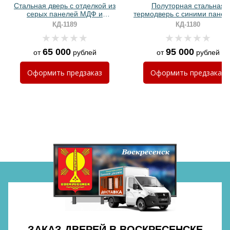
Стальная дверь с отделкой из
Полуторная стальная
серых панелей МДФ и
термодверь с синими пане
биометрическим замком
МДФ RAL и ручкой с LED
КД-1189
КД-1180
подсветкой
65 000
95 000
от
рублей
от
рублей
Хочу такую
Оформить
предзаказ
Оформить
предзаказ
Хочу такую
Хочу такую
ЗАКАЗ ДВЕРЕЙ В ВОСКРЕСЕНСКЕ