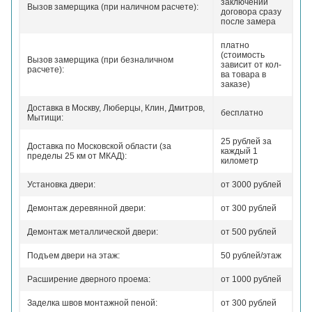
заключении
Вызов замерщика (при наличном расчете):
договора сразу
после замера
платно
(стоимость
Вызов замерщика (при безналичном
зависит от кол-
расчете):
ва товара в
заказе)
Доставка в Москву, Люберцы, Клин, Дмитров,
бесплатно
Мытищи:
25 рублей за
Доставка по Московской области (за
каждый 1
пределы 25 км от МКАД):
километр
Установка двери:
от 3000 рублей
Демонтаж деревянной двери:
от 300 рублей
Демонтаж металлической двери:
от 500 рублей
Подъем двери на этаж:
50 рублей/этаж
Расширение дверного проема:
от 1000 рублей
Заделка швов монтажной пеной:
от 300 рублей