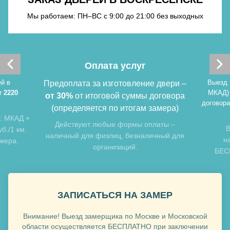
Мы работаем: ПН–ВС с 9:00 до 21:00 без выходных
Хочу такую
Оплата услуг
й в
Выезд 
Предоплата за изготовление двери –
т 2220
МКАД)
от 30%
от итоговой суммы договора
договора
(определяется по итогам замера)
: МКАД +
Хочу такую
Действуют любые формы оплаты –
В
б./1 км.
наличный для физлиц, безналичный для
н
джера.
организаций.
БЕСП
ЗАПИСАТЬСЯ НА ЗАМЕР
Внимание! Выезд замерщика по Москве и Московской
Хочу такую
области осуществляется БЕСПЛАТНО при заключении