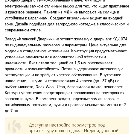
Входная дверь с темно-коричневыми панелями МДФ и
электронным замком отличный выбор для тех, кто ищет практичное
и красивое решение. Панели из МДФ не выгорают на солнце и
устойчивы к царапинам. Создают визуальный акцент на входной
зоне. Дизайн подойдет для загородного коттеджа в классическом и
современном стиле.
Завод «Клинский Дверник» изготовит железную дверь арт.КД-1074
по индивидуальным размерам и параметрам. Цена актуальна для
модели в стандартном исполнении. Конструкция предусматривает
усиленные элементы для дополнительной жёсткости и
надёжности. Лист стали толщиной от 1,5 мм обеспечивает
прочность и взломостойкость. Петли выдерживают интенсивную
эксплуатацию и не требуют частого обслуживания. Внутреннее
наполнение — шумо- и теплоизоляция 4 класса (до –37 дБ) на
выбор: минвата, Rock Wool, Ursa, базальтовая плита, пенопласт.
Контуры уплотнения предотвращают проникновение посторонних
запахов и шума. В комплект входят надежные замки, глазок с
антибликовым покрытием, ручки и противосъемные элементы от 2
до 7 шт.
Доступна настройка параметров под
архитектуру вашего дома. Индивидуальный