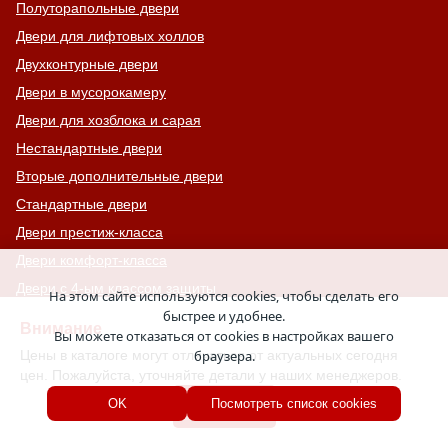
Полуторапольные двери
Двери для лифтовых холлов
Двухконтурные двери
Двери в мусорокамеру
Двери для хозблока и сарая
Нестандартные двери
Вторые дополнительные двери
Стандартные двери
Двери престиж-класса
Двери комфорт-класса
Двери с 4-ым классом защиты
На этом сайте используются cookies, чтобы сделать его
быстрее и удобнее.
С узким стеклом
Внимание
Вы можете отказаться от cookies в настройках вашего
Двери на лестничную площадку
Цены в каталоге могут отличаться от актуальных сегодня
браузера.
Остекленные противопожарные двери
цен. Пожалуйста, уточняйте детали у наших менеджеров.
С тонированным стеклом
Хорошо
OK
Посмотреть список cookies
С остекленной фрамугой