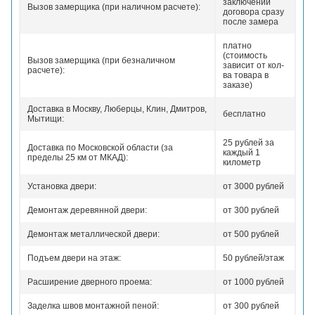
заключении
Вызов замерщика (при наличном расчете):
договора сразу
после замера
платно
(стоимость
Вызов замерщика (при безналичном
зависит от кол-
расчете):
ва товара в
заказе)
Доставка в Москву, Люберцы, Клин, Дмитров,
бесплатно
Мытищи:
25 рублей за
Доставка по Московской области (за
каждый 1
пределы 25 км от МКАД):
километр
Установка двери:
от 3000 рублей
Демонтаж деревянной двери:
от 300 рублей
Демонтаж металлической двери:
от 500 рублей
Подъем двери на этаж:
50 рублей/этаж
Расширение дверного проема:
от 1000 рублей
Заделка швов монтажной пеной:
от 300 рублей