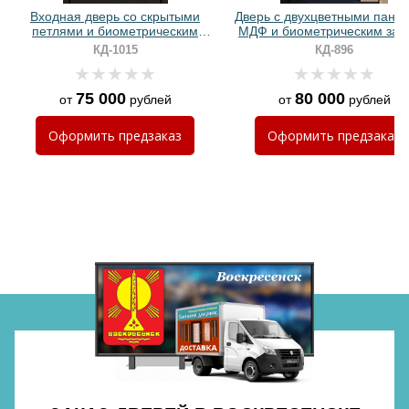
Входная дверь со скрытыми
Дверь с двухцветными пане
петлями и биометрическим
МДФ и биометрическим зам
замком (МДФ с молдингами)
КД-1015
КД-896
75 000
80 000
от
рублей
от
рублей
Хочу такую
Оформить
предзаказ
Оформить
предзаказ
Хочу такую
Хочу такую