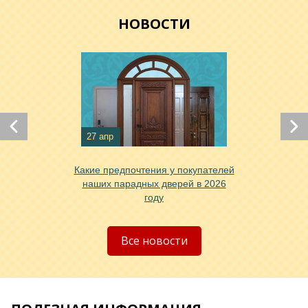
НОВОСТИ
Хочу такую
Хочу такую
27 апр
Какие предпочтения у покупателей
наших парадных дверей в 2026
году
Хочу такую
Все новости