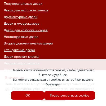
Полуторапольные двери
Двери для лифтовых холлов
Двухконтурные двери
Двери в мусорокамеру
Двери для хозблока и сарая
Нестандартные двери
Вторые дополнительные двери
Стандартные двери
Двери престиж-класса
Двери комфорт-класса
На этом сайте используются cookies, чтобы сделать его
Двери с 4-ым классом защиты
быстрее и удобнее.
С узким стеклом
Внимание
Вы можете отказаться от cookies в настройках вашего
Двери на лестничную площадку
Цены в каталоге могут отличаться от актуальных сегодня
браузера.
цен. Пожалуйста, уточняйте детали у наших менеджеров.
Остекленные противопожарные двери
Хорошо
OK
Посмотреть список cookies
С тонированным стеклом
С остекленной фрамугой