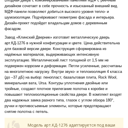
Входная дверь с комбинированными панелями МДФ с реечным
дизайном сочетает в себе прочность и изысканный внешний вид.
МДФ-панели позволяют добиться высокого уровня тепло- и
шумоизоляции. Подчёркивают геометрию фасада и интерьера.
Дизайн-проект подойдет владельцам домов с деревянным
фасадом.
Завод «Клинский Дверник» изготовит металлическую дверь
арт.КД-1276 в нужной конфигурации и цвете. Цена действительна
для базовой версии двери. Конструкция сформирована из
надёжных материалов, выдерживающих интенсивную
эксплуатацию. Металлический лист толщиной от 1,5 мм не
подвержен коррозии и деформации. Петли усиленные, рассчитаны
на многолетнюю нагрузку. Внутри звуко- и теплоизоляция 4 класса
(до –37 дБ) на выбор: пенопласт, базальтовая плита, Rock Wool,
минеральная вата, Ursa. Контуры уплотнения двойные или
тройные, создают плотное прилегание полотна к коробке и
повышают теплоизоляционные свойства двери. В комплект входят
два надежных замка разного типа, глазок с углом обзора 180°,
ручки и противосъемные элементы, которые предотвращают
снятие полотна с петель.
Модель арт.КД-1276 адаптируется под ваши