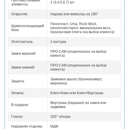
Противосъемные
2 (3,4,5,6,7) шт
элементы:
Открытие:
Наружу или вовнутрь на 180°
Пенопласт, Ursa, Rock Wool,
Шумопоглощающий
пенополистирол, минеральная вата,
блок:
базальтовая плита (на выбор клиента)
Уплотнитель:
2 контура
ПРО САМ (опционально на выбор
Замок верхний:
клиента)
ПРО САМ (опционально на выбор
Замок нижний:
клиента)
Замковое крыло (бронеконверт,
Защита:
марганец)
Личина:
Ключ+Ключ или Ключ+Вертушка
Вертушка (барашек) на замок или
В подарок:
задвижка
Глазок:
200° обзора
Наружняя отделка:
МДФ