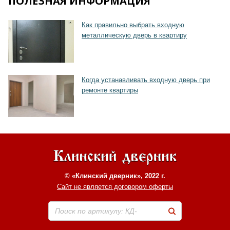
ПОЛЕЗНАЯ ИНФОРМАЦИЯ
Хочу такую
Как правильно выбрать входную
металлическую дверь в квартиру
Когда устанавливать входную дверь при
ремонте квартиры
© «Клинский дверник», 2022 г.
Сайт не является договором оферты
Поиск по артикулу: КД-