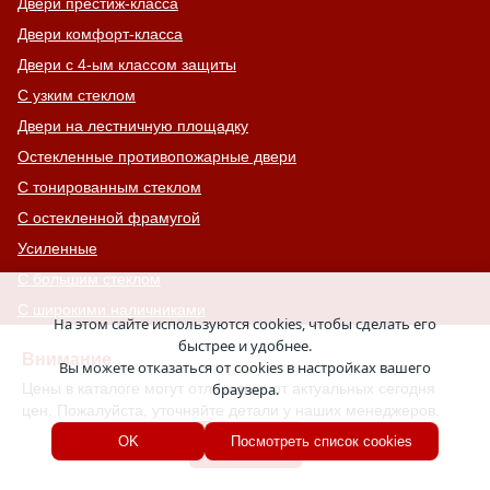
Двери престиж-класса
Двери комфорт-класса
Двери с 4-ым классом защиты
С узким стеклом
Двери на лестничную площадку
Остекленные противопожарные двери
С тонированным стеклом
С остекленной фрамугой
Усиленные
С большим стеклом
С широкими наличниками
На этом сайте используются cookies, чтобы сделать его
Серые двери
быстрее и удобнее.
Внимание
Вы можете отказаться от cookies в настройках вашего
С увеличенной и толстой коробкой
Цены в каталоге могут отличаться от актуальных сегодня
браузера.
Двери с выдавленным рисунком
цен. Пожалуйста, уточняйте детали у наших менеджеров.
Двери с витражным остеклением
Хорошо
OK
Посмотреть список cookies
Двери с английской решеткой