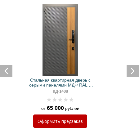
Стальная квартирная дверь с
серыми панелями МДФ RAL +
ПВХ и биометрическим замком
КД-1408
65 000
от
рублей
Оформить
предзаказ