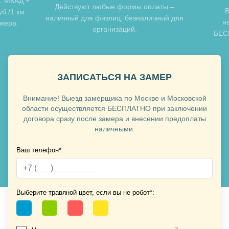
: МКАД +
Хочу такую
Действуют любые формы оплаты –
В
б./1 км.
наличный для физлиц, безналичный для
н
джера.
организаций.
БЕСП
ЗАПИСАТЬСЯ НА ЗАМЕР
Внимание! Выезд замерщика по Москве и Московской
Хочу такую
области осуществляется БЕСПЛАТНО при заключении
договора сразу после замера и внесении предоплаты
наличными.
Хочу такую
Ваш телефон*:
Выберите травяной цвет, если вы не робот*: