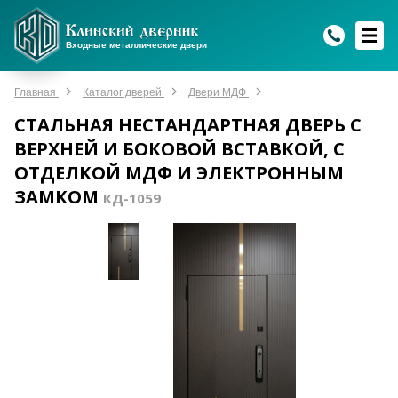
WhatsApp
WhatsApp
Telegram
Max
Max
Входные металлические двери
Мы онлайн!
Мы онлайн!
Мы онлайн!
Мы онлайн!
Мы онлайн!
Главная
Каталог дверей
Двери МДФ
СТАЛЬНАЯ НЕСТАНДАРТНАЯ ДВЕРЬ С
ВЕРХНЕЙ И БОКОВОЙ ВСТАВКОЙ, С
ОТДЕЛКОЙ МДФ И ЭЛЕКТРОННЫМ
ЗАМКОМ
КД-1059