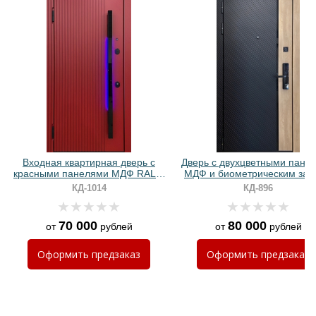
Хочу такую
Хочу такую
Входная квартирная дверь с
Дверь с двухцветными пане
красными панелями МДФ RAL и
МДФ и биометрическим зам
бугельной ручкой с подсветкой
КД-1014
КД-896
70 000
80 000
от
рублей
от
рублей
Хочу такую
Оформить
предзаказ
Оформить
предзаказ