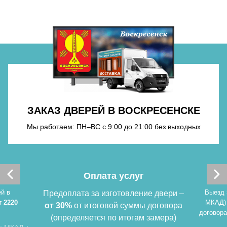
Хочу такую
Хочу такую
ЗАКАЗ ДВЕРЕЙ В ВОСКРЕСЕНСКЕ
Мы работаем: ПН–ВС с 9:00 до 21:00 без выходных
Хочу такую
Оплата услуг
й в
Выезд 
Предоплата за изготовление двери –
т 2220
МКАД)
от 30%
от итоговой суммы договора
договора
(определяется по итогам замера)