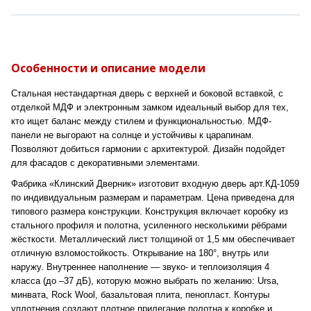
Особенности и описание модели
Стальная нестандартная дверь с верхней и боковой вставкой, с
отделкой МДФ и электронным замком идеальный выбор для тех,
кто ищет баланс между стилем и функциональностью. МДФ-
панели не выгорают на солнце и устойчивы к царапинам.
Позволяют добиться гармонии с архитектурой. Дизайн подойдет
для фасадов с декоративными элементами.
Фабрика «Клинский Дверник» изготовит входную дверь арт.КД-1059
по индивидуальным размерам и параметрам. Цена приведена для
типового размера конструкции. Конструкция включает коробку из
стального профиля и полотна, усиленного несколькими рёбрами
жёсткости. Металлический лист толщиной от 1,5 мм обеспечивает
отличную взломостойкость. Открывание на 180°, внутрь или
наружу. Внутреннее наполнение — звуко- и теплоизоляция 4
класса (до –37 дБ), которую можно выбрать по желанию: Ursa,
минвата, Rock Wool, базальтовая плита, пенопласт. Контуры
уплотнения создают плотное прилегание полотна к коробке и