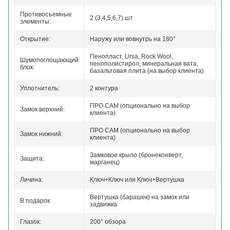
Противосъемные
2 (3,4,5,6,7) шт
элементы:
Открытие:
Наружу или вовнутрь на 180°
Пенопласт, Ursa, Rock Wool,
Шумопоглощающий
пенополистирол, минеральная вата,
блок:
базальтовая плита (на выбор клиента)
Уплотнитель:
2 контура
ПРО САМ (опционально на выбор
Замок верхний:
клиента)
ПРО САМ (опционально на выбор
Замок нижний:
клиента)
Замковое крыло (бронеконверт,
Защита:
марганец)
Личина:
Ключ+Ключ или Ключ+Вертушка
Вертушка (барашек) на замок или
В подарок:
задвижка
Глазок:
200° обзора