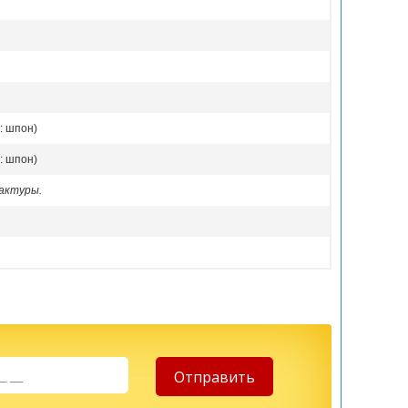
: шпон)
: шпон)
актуры.