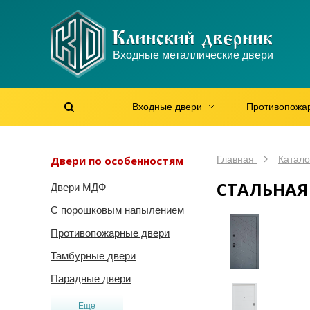
WhatsApp
WhatsApp
Telegram
Max
Max
Входные металлические двери
Мы онлайн!
Мы онлайн!
Мы онлайн!
Мы онлайн!
Мы онлайн!
Входные двери
Противопожа
Найти на сайте
Найти по артикулу
/
Двери по особенностям
Главная
Катало
СТАЛЬНАЯ
Двери МДФ
С порошковым напылением
Противопожарные двери
Тамбурные двери
Парадные двери
Еще