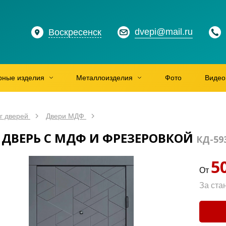
dvepi@mail.ru
Воскресенск
рные изделия
Металлоизделия
Фото
Видео
г дверей
Двери МДФ
 ДВЕРЬ С МДФ И ФРЕЗЕРОВКОЙ
КД-59
5
От
За ста