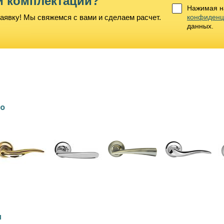
й комплектации?
Нажимая на
аявку! Мы свяжемся с вами и сделаем расчет.
конфиденц
данных.
lo
и