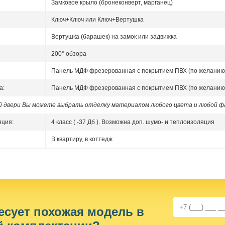
Замковое крыло (бронеконверт, марганец)
Ключ+Ключ или Ключ+Вертушка
Вертушка (барашек) на замок или задвижка
200° обзора
Панель МДФ фрезерованная с покрытием ПВХ (по желанию
а:
Панель МДФ фрезерованная с покрытием ПВХ (по желанию
ой двери Вы можете выбрать отделку материалом любого цвета и любой ф
яция:
4 класс ( -37 Дб ). Возможна доп. шумо- и теплоизоляция
В квартиру, в коттедж
есует похожая модель в