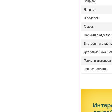
Защита:
Личина:
В подарок:
Глазок:
Наружняя отделка:
Внутренняя отделк
Для каждой входн
Тепло- и звукоизол
Тип назначения:
Интер