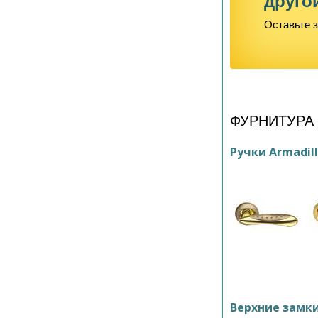
друго
Оставьте з
ФУРНИТУРА
Ручки Armadil
Верхние замк