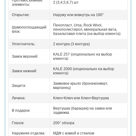
Противосъемные
2 (3,4,5,6,7) шт
элементы:
Открытие:
Наружу или вовнутрь на 180°
Пенопласт, Ursa, Rock Wool,
Шумопоглощающий
пенополистирол, минеральная вата,
блок:
базальтовая плита (на выбор клиента)
Уплотнитель:
2 контура (3 контура)
KALE 257 (опционально на выбор
Замок верхний:
клиента)
KALE 2000 (опционально на выбор
Замок нижний:
клиента)
Замковое крыло (бронеконверт,
Защита:
марганец)
Личина:
Ключ+Ключ или Ключ+Вертушка
Вертушка (барашек) на замок или
В подарок:
задвижка
Глазок:
200° обзора
Наружняя отделка:
МДФ с ковкой и стеклом