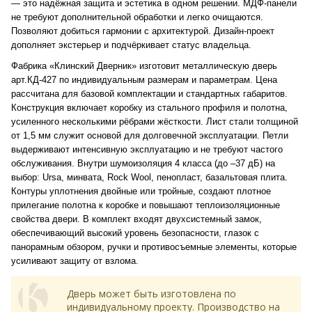
— это надёжная защита и эстетика в одном решении. МДФ-панели
не требуют дополнительной обработки и легко очищаются.
Позволяют добиться гармонии с архитектурой. Дизайн-проект
дополняет экстерьер и подчёркивает статус владельца.
Фабрика «Клинский Дверник» изготовит металлическую дверь
арт.КД-427 по индивидуальным размерам и параметрам. Цена
рассчитана для базовой комплектации и стандартных габаритов.
Конструкция включает коробку из стального профиля и полотна,
усиленного несколькими рёбрами жёсткости. Лист стали толщиной
от 1,5 мм служит основой для долговечной эксплуатации. Петли
выдерживают интенсивную эксплуатацию и не требуют частого
обслуживания. Внутри шумоизоляция 4 класса (до –37 дБ) на
выбор: Ursa, минвата, Rock Wool, пенопласт, базальтовая плита.
Контуры уплотнения двойные или тройные, создают плотное
прилегание полотна к коробке и повышают теплоизоляционные
свойства двери. В комплект входят двухсистемный замок,
обеспечивающий высокий уровень безопасности, глазок с
панорамным обзором, ручки и противосъемные элементы, которые
усиливают защиту от взлома.
Дверь может быть изготовлена по
индивидуальному проекту. Производство на