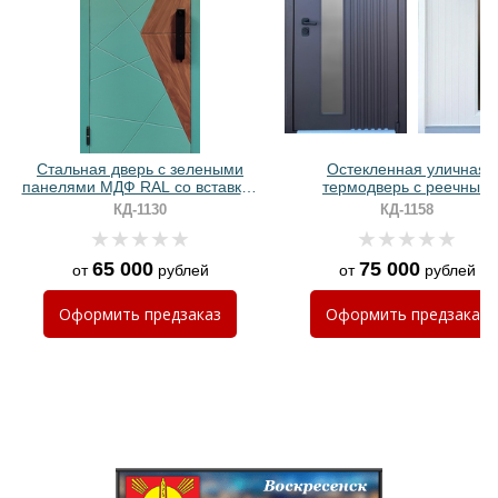
Хочу такую
Хочу такую
Стальная дверь с зелеными
Остекленная уличная
панелями МДФ RAL со вставкой
термодверь с реечным
ПВХ и биометрическим замком
оформлением и порошков
КД-1130
КД-1158
окрашиванием
65 000
75 000
от
рублей
от
рублей
Оформить
предзаказ
Оформить
предзаказ
Хочу такую
Хочу такую