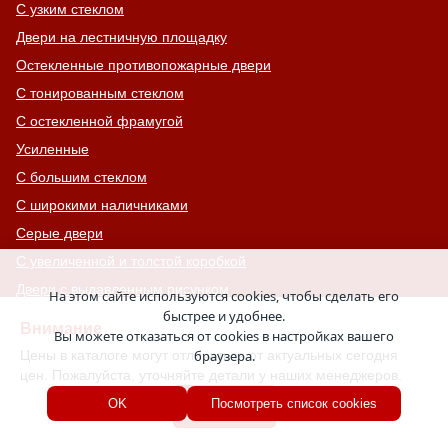
С узким стеклом
Двери на лестничную площадку
Остекленные противопожарные двери
С тонированным стеклом
С остекленной фрамугой
Усиленные
С большим стеклом
С широкими наличниками
Серые двери
С увеличенной и толстой коробкой
Двери с выдавленным рисунком
На этом сайте используются cookies, чтобы сделать его
быстрее и удобнее.
Двери с витражным остеклением
Внимание
Вы можете отказаться от cookies в настройках вашего
Двери с английской решеткой
Цены в каталоге могут отличаться от актуальных сегодня
браузера.
Глухие противопожарные двери
цен. Пожалуйста, уточняйте детали у наших менеджеров.
Однопольные противопожарные двери
Хорошо
OK
Посмотреть список cookies
Двери со львом