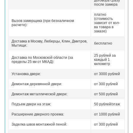
договора сразу
после замера
платно
(стоимость
Вызов замерщика (при безналичном
зависит от кол-
расчете):
ва товара в
заказе)
Доставка в Москву, Люберцы, Клин, Дмитров,
бесплатно
Мытищи:
25 рублей за
Доставка по Московской области (за
каждый 1
пределы 25 км от МКАД):
километр
Установка двери:
от 3000 рублей
Демонтаж деревянной двери:
от 300 рублей
Демонтаж металлической двери:
от 500 рублей
Подъем двери на этаж:
50 рублей/этаж
Расширение дверного проема:
от 1000 рублей
Заделка швов монтажной пеной:
от 300 рублей