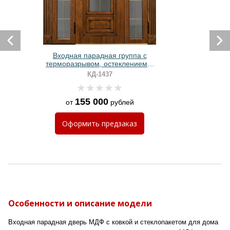
Входная парадная группа с
терморазрывом, остеклением и
панелями МДФ
КД-1437
155 000
от
рублей
Оформить
предзаказ
Особенности и описание модели
Входная парадная дверь МДФ с ковкой и стеклопакетом для дома