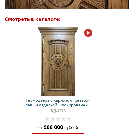
Смотреть в каталоге:
Термодверь с карнизом, резьбой
«лев» и отделкой шпонированными
панелями МДФ
КД-1273
200 000
от
рублей