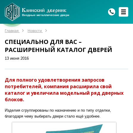
WhatsApp
WhatsApp
Telegram
Max
Max
Входные металлические двери
Мы онлайн!
Мы онлайн!
Мы онлайн!
Мы онлайн!
Мы онлайн!
Главная
Новости
СПЕЦИАЛЬНО ДЛЯ ВАС –
РАСШИРЕННЫЙ КАТАЛОГ ДВЕРЕЙ
13 июня 2016
Для полного удовлетворения запросов
потребителей, компания расширила свой
каталог и увеличила модельный ряд дверных
блоков.
Изделия сгруппированы по назначению и по типу отделки,
благодаря чему выбирать двери стало ещё удобнее.