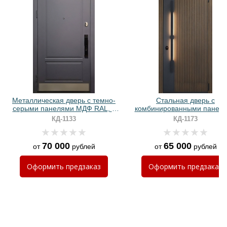
Хочу такую
Хочу такую
Металлическая дверь с темно-
Стальная дверь с
серыми панелями МДФ RAL, с
комбинированными панел
отбойником и биометрическим
МДФ и ручкой-скобой с
КД-1133
КД-1173
замком
подсветкой
70 000
65 000
от
рублей
от
рублей
Хочу такую
Оформить
предзаказ
Оформить
предзаказ
Хочу такую