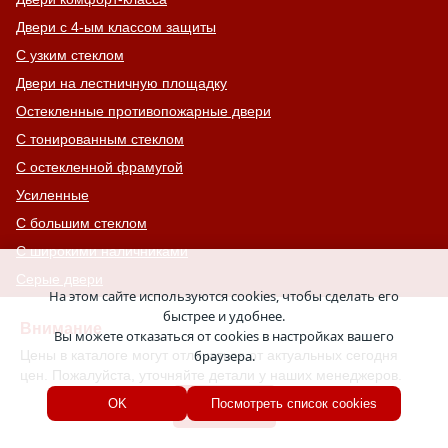
Двери с 4-ым классом защиты
С узким стеклом
Двери на лестничную площадку
Остекленные противопожарные двери
С тонированным стеклом
С остекленной фрамугой
Усиленные
С большим стеклом
С широкими наличниками
Серые двери
На этом сайте используются cookies, чтобы сделать его
С увеличенной и толстой коробкой
быстрее и удобнее.
Внимание
Вы можете отказаться от cookies в настройках вашего
Двери с выдавленным рисунком
Цены в каталоге могут отличаться от актуальных сегодня
браузера.
Двери с витражным остеклением
цен. Пожалуйста, уточняйте детали у наших менеджеров.
Двери с английской решеткой
Хорошо
OK
Посмотреть список cookies
Глухие противопожарные двери
Однопольные противопожарные двери