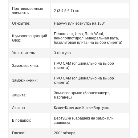
Противосъемные
2 (3,4,5,6,7) шт
элементы:
Открытие:
Наружу или вовнутрь на 180°
Пенопласт, Ursa, Rock Wool,
Шумопоглощающий
пенополистирол, минеральная вата,
блок:
базальтовая плита (на выбор клиента)
Уплотнитель:
3 контура
ПРО САМ (опционально на выбор
Замок верхний:
клиента)
ПРО САМ (опционально на выбор
Замок нижний:
клиента)
Замковое крыло (бронеконверт,
Защита:
марганец)
Личина:
Ключ+Ключ или Ключ+Вертушка
Вертушка (барашек) на замок или
В подарок:
задвижка
Глазок:
200° обзора